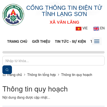
CỔNG THÔNG TIN ĐIỆN TỬ
TỈNH LẠNG SƠN
XÃ VĂN LÃNG
VIE
EN
TRANG CHỦ
GIỚI THIỆU
TIN TỨC - SỰ KIỆN
THÔNG TI
Toggle
naviga
Trang chủ
Thông tin tổng hợp
Thông tin quy hoạch
Thông tin quy hoạch
Nội dung đang được cập nhật...