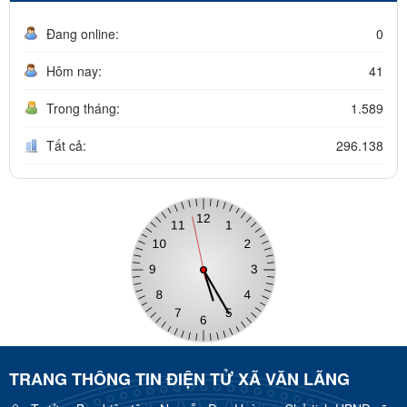
Đang online:
0
Hôm nay:
41
Trong tháng:
1.589
Tất cả:
296.138
TRANG THÔNG TIN ĐIỆN TỬ XÃ VĂN LÃNG