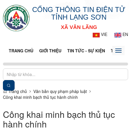
CỔNG THÔNG TIN ĐIỆN TỬ
TỈNH LẠNG SƠN
XÃ VĂN LÃNG
VIE
EN
TRANG CHỦ
GIỚI THIỆU
TIN TỨC - SỰ KIỆN
THÔNG TI
Toggle
naviga
Trang chủ
Văn bản quy phạm pháp luật
Công khai minh bạch thủ tục hành chính
Công khai minh bạch thủ tục
hành chính