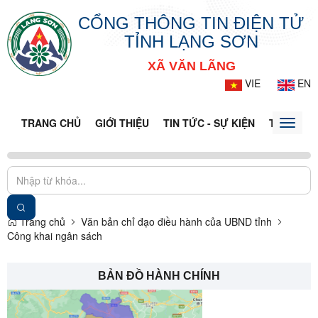
CỔNG THÔNG TIN ĐIỆN TỬ
TỈNH LẠNG SƠN
XÃ VĂN LÃNG
VIE
EN
TRANG CHỦ
GIỚI THIỆU
TIN TỨC - SỰ KIỆN
THÔNG TI
Toggle
naviga
Trang chủ
Văn bản chỉ đạo điều hành của UBND tỉnh
Công khai ngân sách
BẢN ĐỒ HÀNH CHÍNH