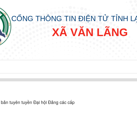
CỔNG THÔNG TIN ĐIỆN TỬ TỈNH 
XÃ VĂN LÃNG
CẤP XÃ
KHAI THỦ TỤC HẢNH CHÍNH CẤP XÃ
 bản tuyên tuyền Đại hội Đảng các cấp
ÀNH CHÍNH CẤP XÃ