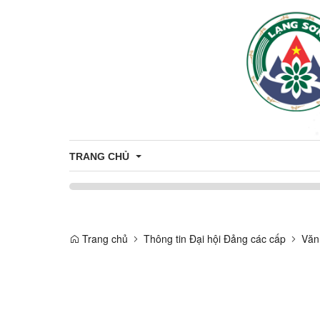
TRANG CHỦ
Công khai minh bạch thủ tục hành chính
CÔNG KHAI THỦ TỤC HẢNH CHÍNH 
CÔNG 
Trang chủ
Thông tin Đại hội Đảng các cấp
Văn
THỦ TỤC HÀNH CHÍNH
CÔNG KHAI DANH MỤC THỦ TỤC H