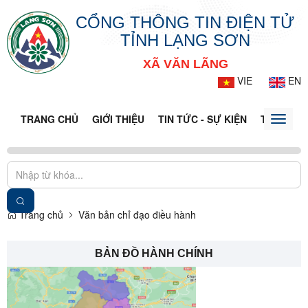
CỔNG THÔNG TIN ĐIỆN TỬ
TỈNH LẠNG SƠN
XÃ VĂN LÃNG
VIE
EN
TRANG CHỦ
GIỚI THIỆU
TIN TỨC - SỰ KIỆN
THÔNG TI
Toggle
naviga
Trang chủ
Văn bản chỉ đạo điều hành
BẢN ĐỒ HÀNH CHÍNH