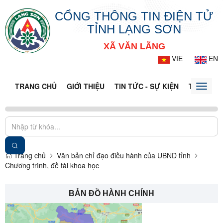
CỔNG THÔNG TIN ĐIỆN TỬ
TỈNH LẠNG SƠN
XÃ VĂN LÃNG
VIE
EN
TRANG CHỦ
GIỚI THIỆU
TIN TỨC - SỰ KIỆN
THÔNG TI
Toggle
naviga
Trang chủ
Văn bản chỉ đạo điều hành của UBND tỉnh
Chương trình, đề tài khoa học
BẢN ĐỒ HÀNH CHÍNH