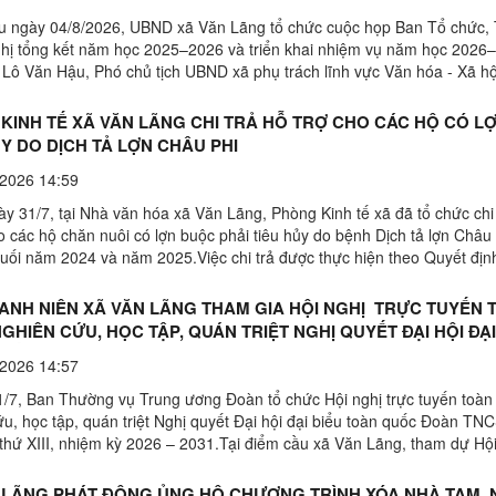
gày 04/8/2026, UBND xã Văn Lãng tổ chức cuộc họp Ban Tổ chức, 
ghị tổng kết năm học 2025–2026 và triển khai nhiệm vụ năm học 2026
 Lô Văn Hậu, Phó chủ tịch UBND xã phụ trách lĩnh vực Văn hóa - Xã hội
Tại cuộc họp, các đại biểu đã nghe lãnh ...
KINH TẾ XÃ VĂN LÃNG CHI TRẢ HỖ TRỢ CHO CÁC HỘ CÓ LỢ
ỦY DO DỊCH TẢ LỢN CHÂU PHI
2026 14:59
y 31/7, tại Nhà văn hóa xã Văn Lãng, Phòng Kinh tế xã đã tổ chức chi 
o các hộ chăn nuôi có lợn buộc phải tiêu hủy do bệnh Dịch tả lợn Châu 
cuối năm 2024 và năm 2025.Việc chi trả được thực hiện theo Quyết địn
BND ngày 21/4/2026 của UBND xã Văn ...
ANH NIÊN XÃ VĂN LÃNG THAM GIA HỘI NGHỊ TRỰC TUYẾN 
GHIÊN CỨU, HỌC TẬP, QUÁN TRIỆT NGHỊ QUYẾT ĐẠI HỘI ĐẠI
UỐC ĐOÀN TNCS HỒ CHÍ MINH LẦN THỨ XIII
2026 14:57
/7, Ban Thường vụ Trung ương Đoàn tổ chức Hội nghị trực tuyến toàn
ứu, học tập, quán triệt Nghị quyết Đại hội đại biểu toàn quốc Đoàn TN
 thứ XIII, nhiệm kỳ 2026 – 2031.Tại điểm cầu xã Văn Lãng, tham dự Hội
 Nông Văn Đôn, Bí thư Đoàn thanh niên ...
 LÃNG PHÁT ĐỘNG ỦNG HỘ CHƯƠNG TRÌNH XÓA NHÀ TẠM, 