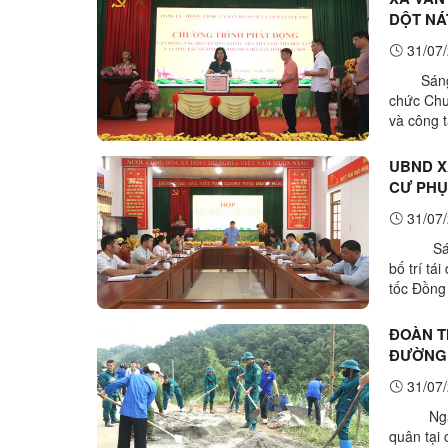
DỘT NÁ
31/07/
Sáng ng
chức Chư
và công t
Nguyễn T
UBND X
CƯ PHỤ
31/07/
Sáng ng
bố trí tá
tốc Đồng 
Vạn Xuân 
ĐOÀN T
ĐƯỜNG 
31/07/
Ngày 29
quân tại