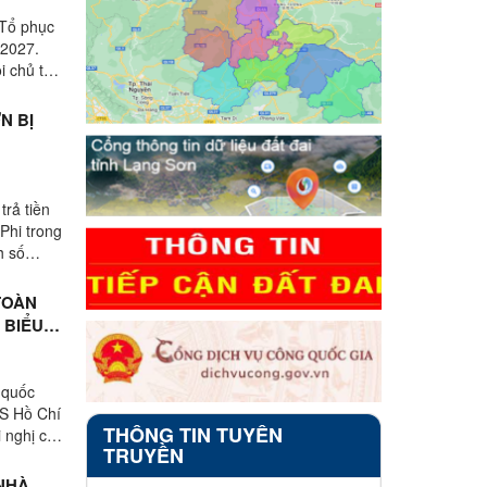
Tổ phục
–2027.
 chủ trì
N BỊ
trả tiền
Phi trong
h số
TOÀN
 BIỂU
 quốc
CS Hồ Chí
THÔNG TIN TUYÊN
 nghị có
TRUYỀN
NHÀ