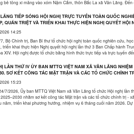
g bê tông xi măng vào xóm Nặm Cắm, thôn Bắc La xã Văn Lãng. Đến
n chương trình có đồng chí Chu Thanh Hữu, Phó ...
 LÃNG TIẾP SÓNG HỘI NGHỊ TRỰC TUYẾN TOÀN QUỐC NGHI
P, QUÁN TRIỆT VÀ TRIỂN KHAI THỰC HIỆN NGHỊ QUYẾT HỘI 
Ứ BA BAN CHẤP HÀNH TRUNG ƯƠNG ĐẢNG KHÓA XIV
2026 14:25
, Bộ Chính trị, Ban Bí thư tổ chức hội nghị toàn quốc nghiên cứu, học
t, triển khai thực hiện Nghị quyết hội nghị lần thứ 3 Ban Chấp hành Tr
 XIV. Hội nghị được tổ chức bằng hình thức trực tiếp và trực tuyến đế
trong cả nước, được truyền hình ...
HỊ LẦN THỨ IV ỦY BAN MTTQ VIỆT NAM XÃ VĂN LÃNG NHIỆM
030. SƠ KẾT CÔNG TÁC MẶT TRẬN VÀ CÁC TỔ CHỨC CHÍNH TR
THÁNG ĐẦU NĂM
2026 15:23
24/7/2026, Ủy ban MTTQ Việt Nam xã Văn Lãng tổ chức Hội nghị lần th
2025–2030 nhằm sơ kết công tác Mặt trận và các tổ chức chính trị - xã
u năm, triển khai phương hướng, nhiệm vụ 6 tháng cuối năm 2026. Dự 
chí Chu Thanh Hữu, Phó bí thư Thường Trực ...