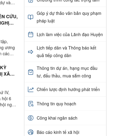
 dự và
Góp ý dự thảo văn bản quy phạm
ÊN CỨU,
pháp luật
NGHỊ
Lịch làm việc của Lãnh đạo Huyện
 tập,
ung ương
Lịch tiếp dân và Thông báo kết
n các
quả tiếp công dân
 KỲ
Thông tin dự án, hạng mục đầu
Ị XÃ
tư, đấu thầu, mua sắm công
Chiến lược định hướng phát triển
ứ IV,
 hội 6
Thông tin quy hoạch
hội nghị
Công khai ngân sách
Báo cáo kinh tế xã hội