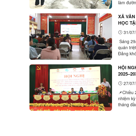
làm đườn
động viê
XÃ VĂN
HỌC TẬ
LẦN TH
31/07/
Sáng 29/7
quán triệ
Đảng khóa
điểm cầu 
HỘI NG
2025–2
HỘI 6 
27/07/
📌Chiều 
nhiệm kỳ 
tháng đầ
có đồng 