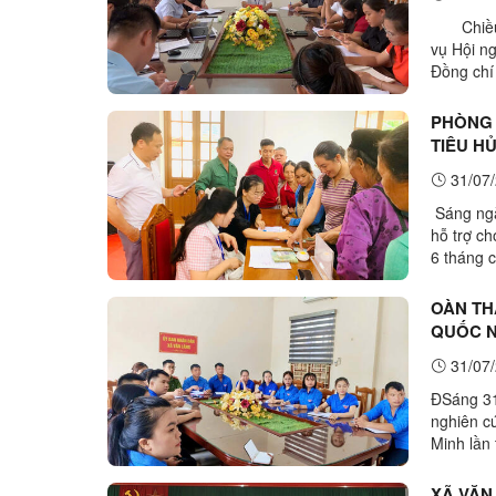
Chiều n
vụ Hội n
Đồng chí
cuộc họp.
PHÒNG 
TIÊU H
31/07/
Sáng ngà
hỗ trợ ch
6 tháng 
236/QĐ-U
OÀN TH
QUỐC N
TOÀN Q
31/07/
ĐSáng 31
nghiên c
Minh lần
đồng chí
XÃ VĂN