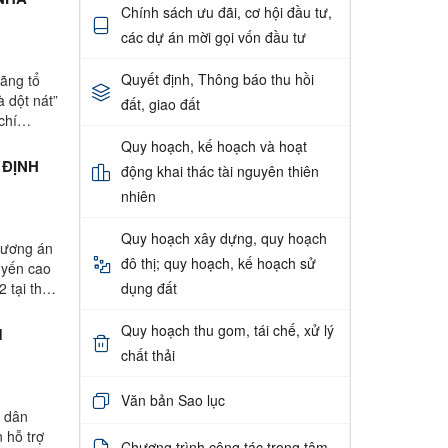
Chính sách ưu đãi, cơ hội đầu tư,
các dự án mời gọi vốn đầu tư
Quyết định, Thông báo thu hồi
ãng tổ
 dột nát”
đất, giao đất
chí
Quy hoạch, kế hoạch và hoạt
 ĐỊNH
động khai thác tài nguyên thiên
nhiên
Quy hoạch xây dựng, quy hoạch
hương án
đô thị; quy hoạch, kế hoạch sử
uyến cao
2 tại thôn
dụng đất
Quy hoạch thu gom, tái chế, xử lý
M
chất thải
Văn bản Sao lục
 dân
 hỗ trợ
Chương trình công tác trọng tâm