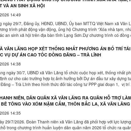
T VÀ AN SINH XÃ HỘI
2026 14:49
ày 29/7, Đảng ủy, HĐND, UBND, Ủy ban MTTQ Việt Nam xã Văn L
ơng trình phát động vận động, ủng hộ Chương trình “Xóa nhà tạm, nhà
ác an sinh xã hội trên địa bàn tỉnh Lạng Sơn.Dự chương trình có đồng 
hị Minh Hải, Bí thư Đảng ủy, Chủ tịch HĐND ...
Ã VĂN LÃNG HỌP XÉT THỐNG NHẤT PHƯƠNG ÁN BỐ TRÍ TÁI
C VỤ DỰ ÁN CAO TỐC ĐỒNG ĐĂNG – TRÀ LĨNH
2026 14:38
ày 30/7, UBND xã Văn Lãng tổ chức cuộc họp xét, thống nhất p
i định cư cho các trường hợp bị ảnh hưởng bởi Dự án đầu tư xây dựng t
Đăng – Trà Lĩnh theo hình thức đối tác công tư PPP giai đoạn 1, vị trí 
( nay là thôn Bắc Việt ...
HANH NIÊN, DÂN QUÂN XÃ VĂN LÃNG RA QUÂN HỖ TRỢ LÀ
BÊ TÔNG VÀO XÓM NẶM CẮM, THÔN BẮC LA, XÃ VĂN LÃNG
2026 14:35
/7/2026. Đoàn Thanh niên xã Văn Lãng đã phối hợp với lực lượng
 chỗ trong chương trình huấn luyện dân quân năm 2026 tổ chức ra quân