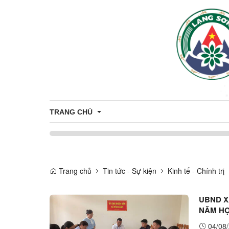
TRANG CHỦ
Công khai minh bạch thủ tục hành chính
CÔNG KHAI THỦ TỤC HẢNH CHÍNH 
CÔNG 
Trang chủ
Tin tức - Sự kiện
Kinh tế - Chính trị
THỦ TỤC HÀNH CHÍNH
UBND X
CÔNG KHAI DANH MỤC THỦ TỤC H
NĂM HỌ
04/08/