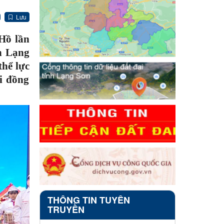
Lưu
Hồ lần
h Lạng
hể lực
hi đồng
THÔNG TIN TUYÊN
TRUYỀN