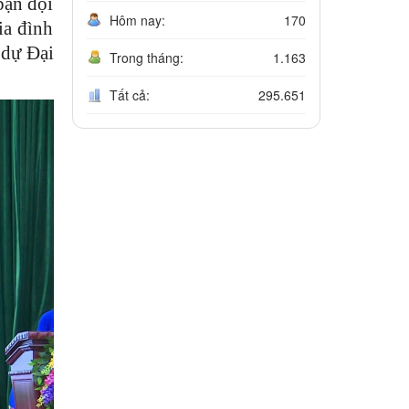
bạn đội
Hôm nay:
170
ia đình
 dự Đại
Trong tháng:
1.163
Tất cả:
295.651