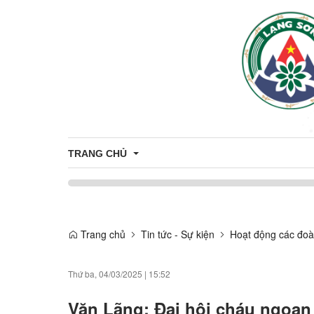
TRANG CHỦ
Công khai minh bạch thủ tục hành chính
CÔNG KHAI THỦ TỤC HẢNH CHÍNH 
CÔNG 
Trang chủ
Tin tức - Sự kiện
Hoạt động các đoà
THỦ TỤC HÀNH CHÍNH
CÔNG KHAI DANH MỤC THỦ TỤC H
Thứ ba, 04/03/2025
|
15:52
Văn Lãng: Đại hội cháu ngoan