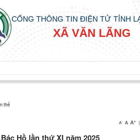
CỔNG THÔNG TIN ĐIỆN TỬ TỈNH 
XÃ VĂN LÃNG
CẤP XÃ
KHAI THỦ TỤC HẢNH CHÍNH CẤP XÃ
n thể
+
ÀNH CHÍNH CẤP XÃ
A
A
|
-
A
 Bác Hồ lần thứ XI năm 2025