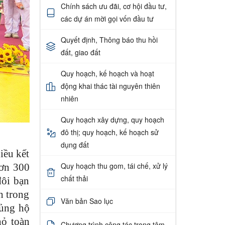
Chính sách ưu đãi, cơ hội đầu tư,
các dự án mời gọi vốn đầu tư
Quyết định, Thông báo thu hồi
đất, giao đất
Quy hoạch, kế hoạch và hoạt
động khai thác tài nguyên thiên
nhiên
Quy hoạch xây dựng, quy hoạch
đô thị; quy hoạch, kế hoạch sử
dụng đất
iều kết
Quy hoạch thu gom, tái chế, xử lý
hơn 300
chất thải
đôi bạn
h trong
Văn bản Sao lục
 ủng hộ
hỏ toàn
Chương trình công tác trọng tâm