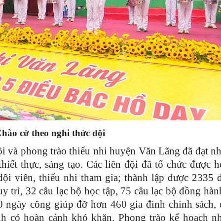
hào cờ theo nghi thức đội
i và phong trào thiếu nhi huyện Văn Lãng đã đạt nh
hiết thực, sáng tạo. Các liên đội đã tổ chức được 
đội viên, thiếu nhi tham gia; thành lập được 2335 
 trì, 32 câu lạc bộ học tập, 75 câu lạc bộ đồng hàn
0 ngày công giúp đỡ hơn 460 gia đình chính sách,
inh có hoàn cảnh khó khăn. Phong trào kế hoạch n