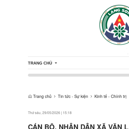
TRANG CHỦ
Công khai minh bạch thủ tục hành chính
CÔNG KHAI THỦ TỤC HẢNH CHÍNH 
CÔNG 
Trang chủ
Tin tức - Sự kiện
Kinh tế - Chính trị
THỦ TỤC HÀNH CHÍNH
CÔNG KHAI DANH MỤC THỦ TỤC H
Thứ sáu, 29/05/2026
|
15:18
CÁN BỘ, NHÂN DÂN XÃ VĂN L