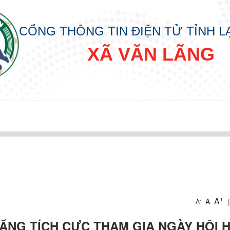
CỔNG THÔNG TIN ĐIỆN TỬ TỈNH 
XÃ VĂN LÃNG
CẤP XÃ
KHAI THỦ TỤC HẢNH CHÍNH CẤP XÃ
+
ÀNH CHÍNH CẤP XÃ
A
A
|
-
A
ÃNG TÍCH CỰC THAM GIA NGÀY HỘI H