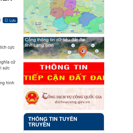
Lưu
tích cực
nghĩa cử
vì sức
ựng hình
THÔNG TIN TUYÊN
TRUYỀN