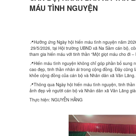
MÁU TÌNH NGUYỆN
📍Hưởng ứng Ngày hội hiến máu tình nguyện năm 202
29/5/2026, tại Hội trường UBND xã Na Sầm cán bộ, cô
tham gia hiến máu với tinh thần “Một giọt máu cho đi – 
📍Hiến máu tình nguyện không chỉ góp phần bổ sung n
cao đẹp, tinh thần nhân ái trong cộng đồng. Đây cũng l
khỏe cộng đồng của cán bộ và Nhân dân xã Văn Lãng.
📍Thông qua Ngày hội hiến máu tình nguyện, tinh thần 
ảnh đẹp về người cán bộ và Nhân dân xã Văn Lãng giàu 
Thực hiện: NGUYỄN HẰNG