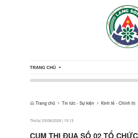
TRANG CHỦ
Công khai minh bạch thủ tục hành chính
CÔNG KHAI THỦ TỤC HẢNH CHÍNH 
CÔNG 
Trang chủ
Tin tức - Sự kiện
Kinh tế - Chính trị
THỦ TỤC HÀNH CHÍNH
CÔNG KHAI DANH MỤC THỦ TỤC H
Thứ tư, 03/06/2026
|
15:13
CỤM THI ĐUA SỐ 02 TỔ CHỨC