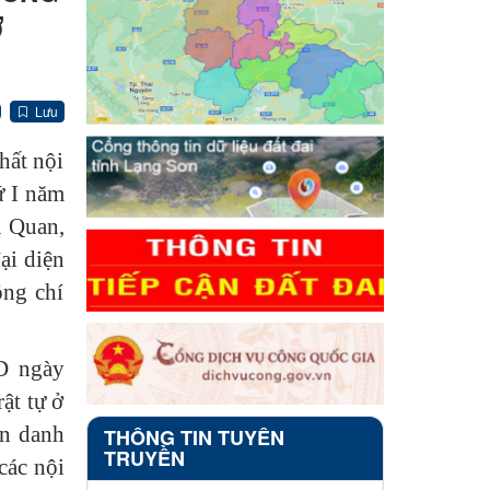
Ở
Lưu
hất nội
ứ I năm
n Quan,
ại diện
ồng chí
D ngày
ật tự ở
ến danh
THÔNG TIN TUYÊN
TRUYỀN
các nội