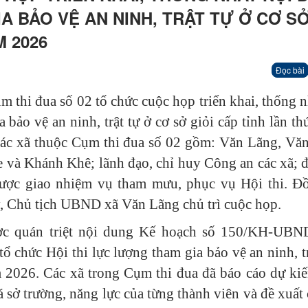
A BẢO VỆ AN NINH, TRẬT TỰ Ở CƠ S
M 2026
Đọc bài
hi đua số 02 tổ chức cuộc họp triển khai, thống n
 bảo vệ an ninh, trật tự ở cơ sở giỏi cấp tỉnh lần th
ác xã thuộc Cụm thi đua số 02 gồm: Văn Lãng, Vă
à Khánh Khê; lãnh đạo, chỉ huy Công an các xã; đ
được giao nhiệm vụ tham mưu, phục vụ Hội thi. Đ
 Chủ tịch UBND xã Văn Lãng chủ trì cuộc họp.
ược quán triệt nội dung Kế hoạch số 150/KH-UBN
chức Hội thi lực lượng tham gia bảo vệ an ninh, tr
ăm 2026. Các xã trong Cụm thi đua đã báo cáo dự ki
á sở trường, năng lực của từng thành viên và đề xuất 