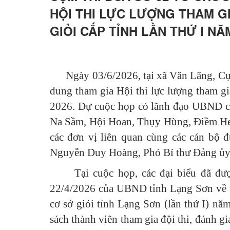
HỘI THI LỰC LƯỢNG THAM GI
GIỎI CẤP TỈNH LẦN THỨ I NĂ
Ngày 03/6/2026, tại xã Văn Lãng, Cụm t
dung tham gia Hội thi lực lượng tham gia
2026. Dự cuộc họp có lãnh đạo UBND c
Na Sầm, Hội Hoan, Thụy Hùng, Điềm He v
các đơn vị liên quan cùng các cán bộ 
Nguyễn Duy Hoàng, Phó Bí thư Đảng ủy,
Tại cuộc họp, các đại biểu đã đ
22/4/2026 của UBND tỉnh Lạng Sơn về tổ 
cơ sở giỏi tỉnh Lạng Sơn (lần thứ I) n
sách thành viên tham gia đội thi, đánh gi