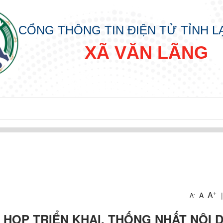
CỔNG THÔNG TIN ĐIỆN TỬ TỈNH 
XÃ VĂN LÃNG
CẤP XÃ
KHAI THỦ TỤC HẢNH CHÍNH CẤP XÃ
+
ÀNH CHÍNH CẤP XÃ
A
A
|
-
A
 HỌP TRIỂN KHAI, THỐNG NHẤT NỘI 