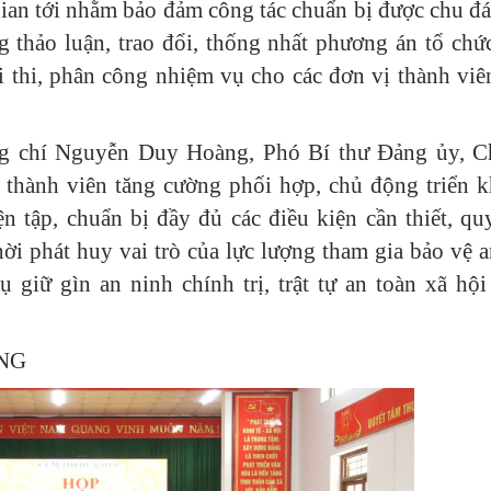
gian tới nhằm bảo đảm công tác chuẩn bị được chu đá
ng thảo luận, trao đổi, thống nhất phương án tổ chứ
i thi, phân công nhiệm vụ cho các đơn vị thành viê
ng chí Nguyễn Duy Hoàng, Phó Bí thư Đảng ủy, C
hành viên tăng cường phối hợp, chủ động triển k
n tập, chuẩn bị đầy đủ các điều kiện cần thiết, qu
hời phát huy vai trò của lực lượng tham gia bảo vệ a
 giữ gìn an ninh chính trị, trật tự an toàn xã hội 
NG