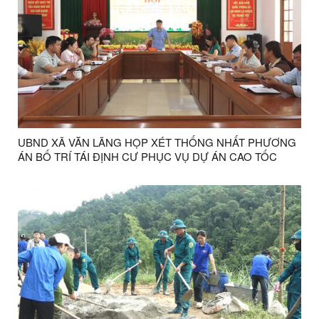
UBND XÃ VĂN LÃNG HỌP XÉT THỐNG NHẤT PHƯƠNG
ÁN BỐ TRÍ TÁI ĐỊNH CƯ PHỤC VỤ DỰ ÁN CAO TỐC
ĐỒNG ĐĂNG – TRÀ LĨNH