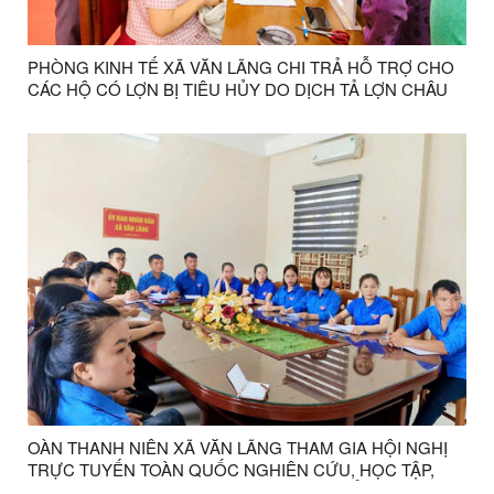
PHÒNG KINH TẾ XÃ VĂN LÃNG CHI TRẢ HỖ TRỢ CHO
CÁC HỘ CÓ LỢN BỊ TIÊU HỦY DO DỊCH TẢ LỢN CHÂU
PHI
OÀN THANH NIÊN XÃ VĂN LÃNG THAM GIA HỘI NGHỊ
TRỰC TUYẾN TOÀN QUỐC NGHIÊN CỨU, HỌC TẬP,
QUÁN TRIỆT NGHỊ QUYẾT ĐẠI HỘI ĐẠI BIỂU TOÀN