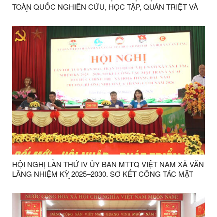
TOÀN QUỐC NGHIÊN CỨU, HỌC TẬP, QUÁN TRIỆT VÀ
TRIỂN KHAI THỰC HIỆN NGHỊ QUYẾT HỘI NGHỊ LẦN
THỨ BA BAN CHẤP HÀNH TRUNG ƯƠNG ĐẢNG KHÓA
XIV
HỘI NGHỊ LẦN THỨ IV ỦY BAN MTTQ VIỆT NAM XÃ VĂN
LÃNG NHIỆM KỲ 2025–2030. SƠ KẾT CÔNG TÁC MẶT
TRẬN VÀ CÁC TỔ CHỨC CHÍNH TRỊ XÃ HỘI 6 THÁNG
ĐẦU NĂM