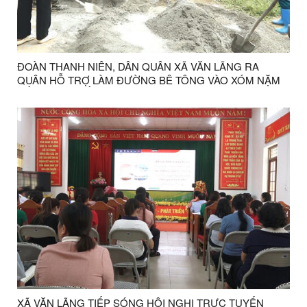
ĐOÀN THANH NIÊN, DÂN QUÂN XÃ VĂN LÃNG RA
QUÂN HỖ TRỢ LÀM ĐƯỜNG BÊ TÔNG VÀO XÓM NẶM
CẮM, THÔN BẮC LA, XÃ VĂN LÃNG
XÃ VĂN LÃNG TIẾP SÓNG HỘI NGHỊ TRỰC TUYẾN