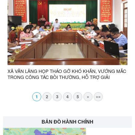
XÃ VĂN LÃNG HỌP THÁO GỠ KHÓ KHĂN, VƯỚNG MẮC
TRONG CÔNG TÁC BỒI THƯỜNG, HỖ TRỢ GIẢI
PHÓNG MẶT BẰNG DỰ ÁN CAO TỐC ĐỒNG ĐĂNG –
TRÀ LĨNH
1
2
3
4
5
»
»»
BẢN ĐỒ HÀNH CHÍNH