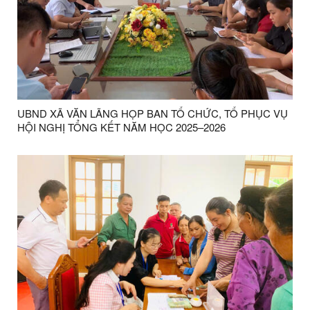
UBND XÃ VĂN LÃNG HỌP BAN TỔ CHỨC, TỔ PHỤC VỤ
HỘI NGHỊ TỔNG KẾT NĂM HỌC 2025–2026