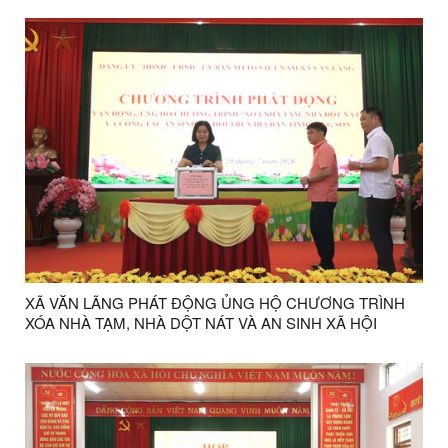
QUỐC ĐOÀN TNCS HỒ CHÍ MINH LẦN THỨ XIII
XÃ VĂN LÃNG PHÁT ĐỘNG ỦNG HỘ CHƯƠNG TRÌNH
XÓA NHÀ TẠM, NHÀ DỘT NÁT VÀ AN SINH XÃ HỘI