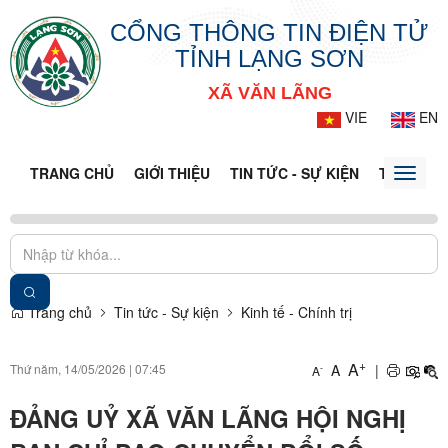
CỔNG THÔNG TIN ĐIỆN TỬ
TỈNH LẠNG SƠN
XÃ VĂN LÃNG
VIE
EN
TRANG CHỦ
GIỚI THIỆU
TIN TỨC - SỰ KIỆN
THÔNG TI
Toggle
naviga
Trang chủ
Tin tức - Sự kiện
Kinh tế - Chính trị
+
A
Thứ năm, 14/05/2026
|
07:45
A
|
-
A
ĐẢNG UỶ XÃ VĂN LÃNG HỘI NGHỊ