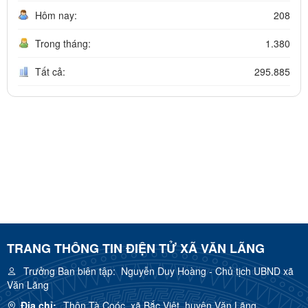
Hôm nay:
208
Trong tháng:
1.380
Tất cả:
295.885
TRANG THÔNG TIN ĐIỆN TỬ XÃ VĂN LÃNG
Trưởng Ban biên tập:
Nguyễn Duy Hoàng - Chủ tịch UBND xã
Văn Lãng
Địa chỉ:
Thôn Tà Coóc, xã Bắc Việt, huyện Văn Lãng.