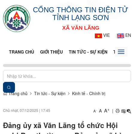
CỔNG THÔNG TIN ĐIỆN TỬ
TỈNH LẠNG SƠN
XÃ VĂN LÃNG
VIE
EN
TRANG CHỦ
GIỚI THIỆU
TIN TỨC - SỰ KIỆN
THÔNG TI
Toggle
naviga
Trang chủ
Tin tức - Sự kiện
Kinh tế - Chính trị
+
A
Chủ nhật, 07/12/2025
|
17:45
A
|
-
A
Đảng ủy xã Văn Lãng tổ chức Hội