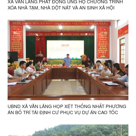
XÃ VĂN LÃNG PHÁT ĐỘNG ỦNG HỘ CHƯƠNG TRÌNH
XÓA NHÀ TẠM, NHÀ DỘT NÁT VÀ AN SINH XÃ HỘI
UBND XÃ VĂN LÃNG HỌP XÉT THỐNG NHẤT PHƯƠNG
ÁN BỐ TRÍ TÁI ĐỊNH CƯ PHỤC VỤ DỰ ÁN CAO TỐC
ĐỒNG ĐĂNG – TRÀ LĨNH