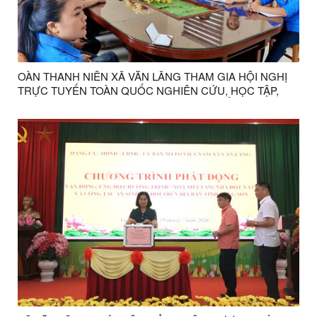
OÀN THANH NIÊN XÃ VĂN LÃNG THAM GIA HỘI NGHỊ
TRỰC TUYẾN TOÀN QUỐC NGHIÊN CỨU, HỌC TẬP,
QUÁN TRIỆT NGHỊ QUYẾT ĐẠI HỘI ĐẠI BIỂU TOÀN
QUỐC ĐOÀN TNCS HỒ CHÍ MINH LẦN THỨ XIII