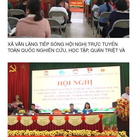
XÃ VĂN LÃNG TIẾP SÓNG HỘI NGHỊ TRỰC TUYẾN
TOÀN QUỐC NGHIÊN CỨU, HỌC TẬP, QUÁN TRIỆT VÀ
TRIỂN KHAI THỰC HIỆN NGHỊ QUYẾT HỘI NGHỊ LẦN
THỨ BA BAN CHẤP HÀNH TRUNG ƯƠNG ĐẢNG KHÓA
XIV