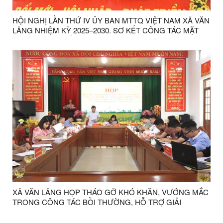
HỘI NGHỊ LẦN THỨ IV ỦY BAN MTTQ VIỆT NAM XÃ VĂN
LÃNG NHIỆM KỲ 2025–2030. SƠ KẾT CÔNG TÁC MẶT
TRẬN VÀ CÁC TỔ CHỨC CHÍNH TRỊ XÃ HỘI 6 THÁNG
ĐẦU NĂM
XÃ VĂN LÃNG HỌP THÁO GỠ KHÓ KHĂN, VƯỚNG MẮC
TRONG CÔNG TÁC BỒI THƯỜNG, HỖ TRỢ GIẢI
PHÓNG MẶT BẰNG DỰ ÁN CAO TỐC ĐỒNG ĐĂNG –
TRÀ LĨNH