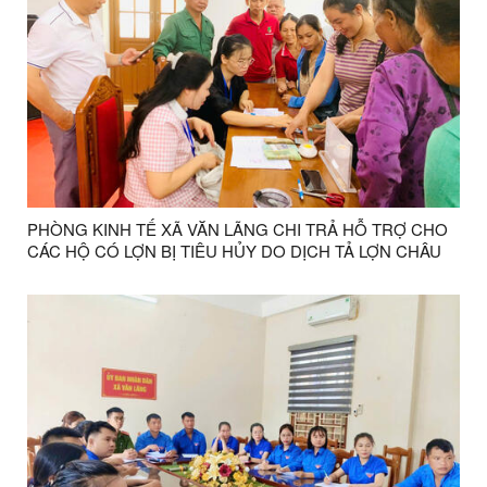
PHÒNG KINH TẾ XÃ VĂN LÃNG CHI TRẢ HỖ TRỢ CHO
CÁC HỘ CÓ LỢN BỊ TIÊU HỦY DO DỊCH TẢ LỢN CHÂU
PHI