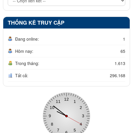
THỐNG KÊ TRUY CẬP
Đang online:
1
Hôm nay:
65
Trong tháng:
1.613
Tất cả:
296.168