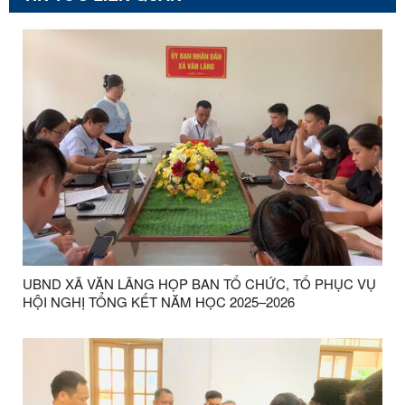
UBND XÃ VĂN LÃNG HỌP BAN TỔ CHỨC, TỔ PHỤC VỤ
HỘI NGHỊ TỔNG KẾT NĂM HỌC 2025–2026