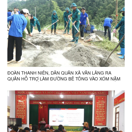
ĐOÀN THANH NIÊN, DÂN QUÂN XÃ VĂN LÃNG RA
QUÂN HỖ TRỢ LÀM ĐƯỜNG BÊ TÔNG VÀO XÓM NẶM
CẮM, THÔN BẮC LA, XÃ VĂN LÃNG