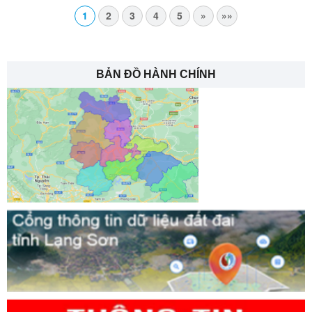
1
2
3
4
5
»
»»
BẢN ĐỒ HÀNH CHÍNH