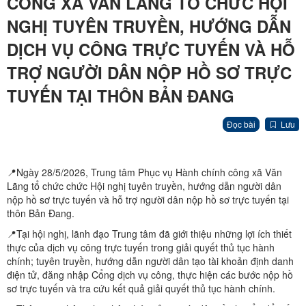
CÔNG XÃ VĂN LÃNG TỔ CHỨC HỘI
NGHỊ TUYÊN TRUYỀN, HƯỚNG DẪN
DỊCH VỤ CÔNG TRỰC TUYẾN VÀ HỖ
TRỢ NGƯỜI DÂN NỘP HỒ SƠ TRỰC
TUYẾN TẠI THÔN BẢN ĐANG
Đọc bài
Lưu
📍Ngày 28/5/2026, Trung tâm Phục vụ Hành chính công xã Văn
Lãng tổ chức chức Hội nghị tuyên truyền, hướng dẫn người dân
nộp hồ sơ trực tuyến và hỗ trợ người dân nộp hồ sơ trực tuyến tại
thôn Bản Đang.
📍Tại hội nghị, lãnh đạo Trung tâm đã giới thiệu những lợi ích thiết
thực của dịch vụ công trực tuyến trong giải quyết thủ tục hành
chính; tuyên truyền, hướng dẫn người dân tạo tài khoản định danh
điện tử, đăng nhập Cổng dịch vụ công, thực hiện các bước nộp hồ
sơ trực tuyến và tra cứu kết quả giải quyết thủ tục hành chính.