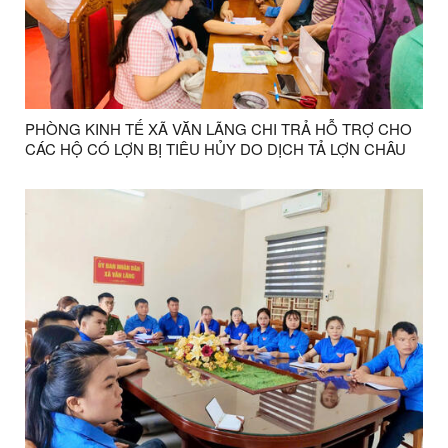
PHÒNG KINH TẾ XÃ VĂN LÃNG CHI TRẢ HỖ TRỢ CHO
CÁC HỘ CÓ LỢN BỊ TIÊU HỦY DO DỊCH TẢ LỢN CHÂU
PHI