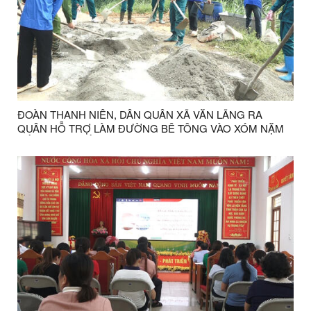
ĐOÀN THANH NIÊN, DÂN QUÂN XÃ VĂN LÃNG RA
QUÂN HỖ TRỢ LÀM ĐƯỜNG BÊ TÔNG VÀO XÓM NẶM
CẮM, THÔN BẮC LA, XÃ VĂN LÃNG