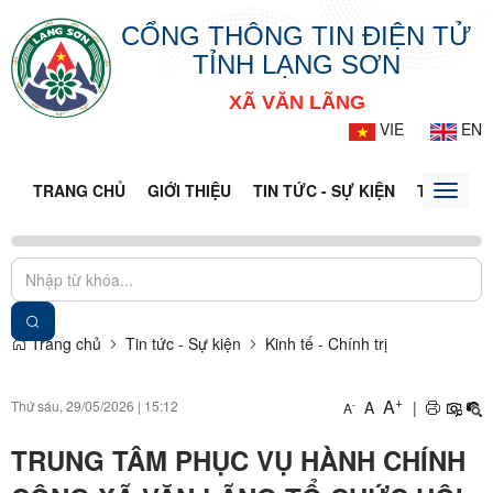
CỔNG THÔNG TIN ĐIỆN TỬ
TỈNH LẠNG SƠN
XÃ VĂN LÃNG
VIE
EN
TRANG CHỦ
GIỚI THIỆU
TIN TỨC - SỰ KIỆN
THÔNG TI
Toggle
naviga
Trang chủ
Tin tức - Sự kiện
Kinh tế - Chính trị
+
A
Thứ sáu, 29/05/2026
|
15:12
A
|
-
A
TRUNG TÂM PHỤC VỤ HÀNH CHÍNH