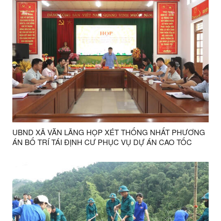
UBND XÃ VĂN LÃNG HỌP XÉT THỐNG NHẤT PHƯƠNG
ÁN BỐ TRÍ TÁI ĐỊNH CƯ PHỤC VỤ DỰ ÁN CAO TỐC
ĐỒNG ĐĂNG – TRÀ LĨNH