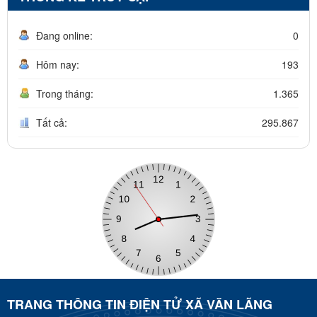
Đang online:
0
Hôm nay:
193
Trong tháng:
1.365
Tất cả:
295.867
TRANG THÔNG TIN ĐIỆN TỬ XÃ VĂN LÃNG