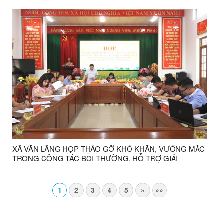
ĐẦU NĂM
XÃ VĂN LÃNG HỌP THÁO GỠ KHÓ KHĂN, VƯỚNG MẮC
TRONG CÔNG TÁC BỒI THƯỜNG, HỖ TRỢ GIẢI
PHÓNG MẶT BẰNG DỰ ÁN CAO TỐC ĐỒNG ĐĂNG –
TRÀ LĨNH
1
2
3
4
5
»
»»