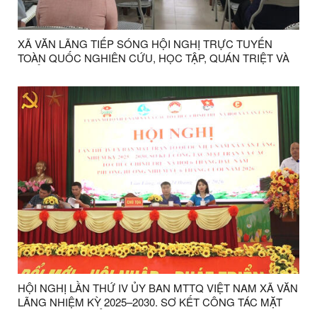
XÃ VĂN LÃNG TIẾP SÓNG HỘI NGHỊ TRỰC TUYẾN
TOÀN QUỐC NGHIÊN CỨU, HỌC TẬP, QUÁN TRIỆT VÀ
TRIỂN KHAI THỰC HIỆN NGHỊ QUYẾT HỘI NGHỊ LẦN
THỨ BA BAN CHẤP HÀNH TRUNG ƯƠNG ĐẢNG KHÓA
XIV
HỘI NGHỊ LẦN THỨ IV ỦY BAN MTTQ VIỆT NAM XÃ VĂN
LÃNG NHIỆM KỲ 2025–2030. SƠ KẾT CÔNG TÁC MẶT
TRẬN VÀ CÁC TỔ CHỨC CHÍNH TRỊ XÃ HỘI 6 THÁNG