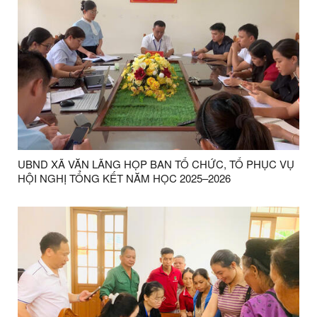
UBND XÃ VĂN LÃNG HỌP BAN TỔ CHỨC, TỔ PHỤC VỤ
HỘI NGHỊ TỔNG KẾT NĂM HỌC 2025–2026