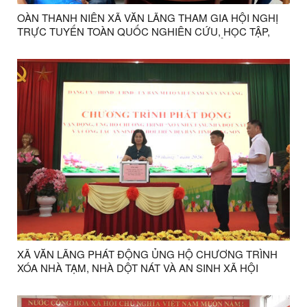
OÀN THANH NIÊN XÃ VĂN LÃNG THAM GIA HỘI NGHỊ
TRỰC TUYẾN TOÀN QUỐC NGHIÊN CỨU, HỌC TẬP,
QUÁN TRIỆT NGHỊ QUYẾT ĐẠI HỘI ĐẠI BIỂU TOÀN
QUỐC ĐOÀN TNCS HỒ CHÍ MINH LẦN THỨ XIII
XÃ VĂN LÃNG PHÁT ĐỘNG ỦNG HỘ CHƯƠNG TRÌNH
XÓA NHÀ TẠM, NHÀ DỘT NÁT VÀ AN SINH XÃ HỘI