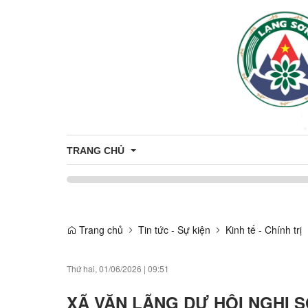
TRANG CHỦ
Công khai minh bạch thủ tục hành chính
CÔNG KHAI THỦ TỤC HẢNH CHÍNH 
CÔNG 
Trang chủ
Tin tức - Sự kiện
Kinh tế - Chính trị
THỦ TỤC HÀNH CHÍNH
CÔNG KHAI DANH MỤC THỦ TỤC H
Thứ hai, 01/06/2026
|
09:51
XÃ VĂN LÃNG DỰ HỘI NGHỊ 