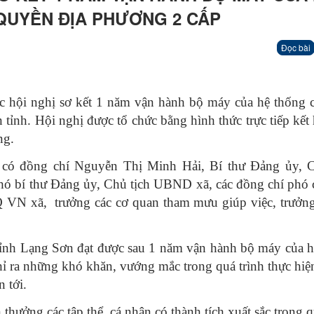
 QUYỀN ĐỊA PHƯƠNG 2 CẤP
Đọc bài
 hội nghị sơ kết 1 năm vận hành bộ máy của hệ thống ch
 tỉnh. Hội nghị được tổ chức bằng hình thức trực tiếp kết
ng.
có đồng chí Nguyễn Thị Minh Hải, Bí thư Đảng ủy, C
bí thư Đảng ủy, Chủ tịch UBND xã, các đồng chí phó c
VN xã, trưởng các cơ quan tham mưu giúp việc, trưởn
tỉnh Lạng Sơn đạt được sau 1 năm vận hành bộ máy của 
chỉ ra những khó khăn, vướng mắc trong quá trình thực hi
 tới.
hưởng các tập thể, cá nhân có thành tích xuất sắc trong q