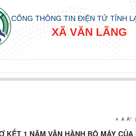
CỔNG THÔNG TIN ĐIỆN TỬ TỈNH 
XÃ VĂN LÃNG
CẤP XÃ
KHAI THỦ TỤC HẢNH CHÍNH CẤP XÃ
+
ÀNH CHÍNH CẤP XÃ
A
A
|
-
A
SƠ KẾT 1 NĂM VẬN HÀNH BỘ MÁY CỦA