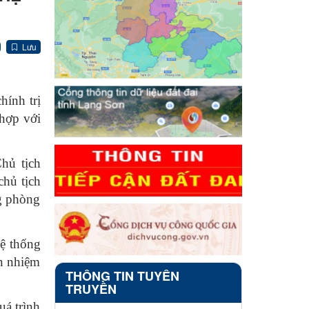
Lưu
ính trị
 hợp với
hủ tịch
hủ tịch
g phòng
hệ thống
ện nhiệm
THÔNG TIN TUYÊN
TRUYỀN
uá trình