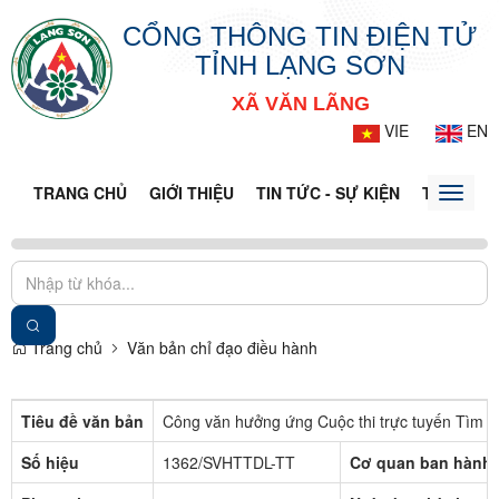
CỔNG THÔNG TIN ĐIỆN TỬ
TỈNH LẠNG SƠN
XÃ VĂN LÃNG
VIE
EN
TRANG CHỦ
GIỚI THIỆU
TIN TỨC - SỰ KIỆN
THÔNG TI
Toggle
naviga
Trang chủ
Văn bản chỉ đạo điều hành
Tiêu đề văn bản
Công văn hưởng ứng Cuộc thi trực tuyến Tìm h
Số hiệu
1362/SVHTTDL-TT
Cơ quan ban hành