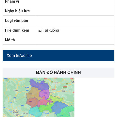
Phạm vi
Ngày hiệu lực
Loại văn bản
File đính kèm
Tải xuống
Mô tả
Xem trước file
BẢN ĐỒ HÀNH CHÍNH