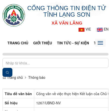
CỔNG THÔNG TIN ĐIỆN TỬ
TỈNH LẠNG SƠN
XÃ VĂN LÃNG
VIE
EN
TRANG CHỦ
GIỚI THIỆU
TIN TỨC - SỰ KIỆN
THÔNG TI
Toggle
naviga
Trang chủ
Thông báo
Tiêu đề văn bản
Công văn về việc thực hiện Kết luận của Chủ t
Số hiệu
1267/UBND-NV