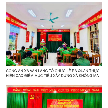
CÔNG AN XÃ VĂN LÃNG TỔ CHỨC LỄ RA QUÂN THỰC
HIỆN CAO ĐIỂM MỤC TIÊU XÂY DỰNG XÃ KHÔNG MA
TÚY NĂM 2025