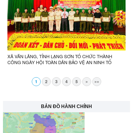
XÃ VĂN LÃNG, TỈNH LẠNG SƠN TỔ CHỨC THÀNH
CÔNG NGÀY HỘI TOÀN DÂN BẢO VỆ AN NINH TỔ
QUỐC NĂM 2025
1
2
3
4
5
»
»»
BẢN ĐỒ HÀNH CHÍNH