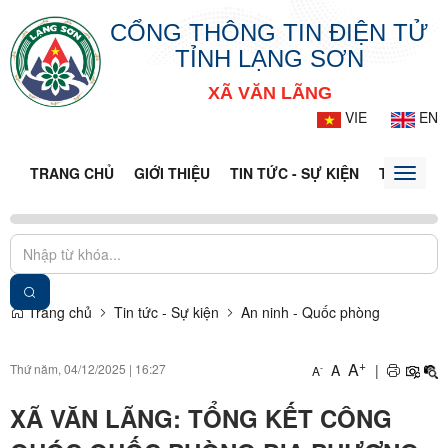
CỔNG THÔNG TIN ĐIỆN TỬ
TỈNH LẠNG SƠN
XÃ VĂN LÃNG
VIE
EN
TRANG CHỦ
GIỚI THIỆU
TIN TỨC - SỰ KIỆN
THÔNG TI
Toggle
naviga
Trang chủ
Tin tức - Sự kiện
An ninh - Quốc phòng
+
A
Thứ năm, 04/12/2025
|
16:27
A
|
-
A
XÃ VĂN LÃNG: TỔNG KẾT CÔNG