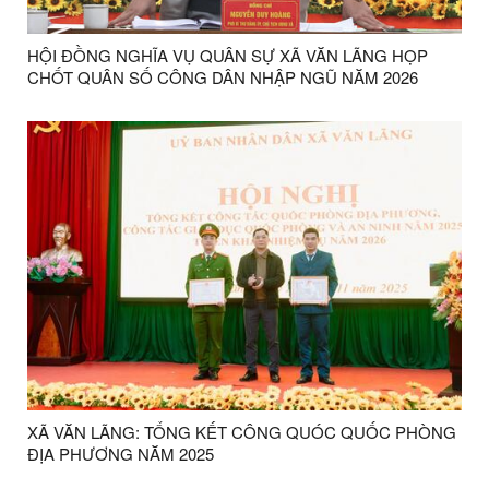
HỘI ĐỒNG NGHĨA VỤ QUÂN SỰ XÃ VĂN LÃNG HỌP
CHỐT QUÂN SỐ CÔNG DÂN NHẬP NGŨ NĂM 2026
XÃ VĂN LÃNG: TỔNG KẾT CÔNG QUÓC QUỐC PHÒNG
ĐỊA PHƯƠNG NĂM 2025