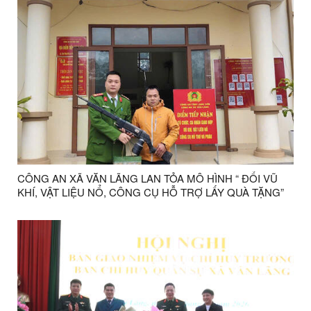
CÔNG AN XÃ VĂN LÃNG LAN TỎA MÔ HÌNH “ ĐỔI VŨ
KHÍ, VẬT LIỆU NỔ, CÔNG CỤ HỖ TRỢ LẤY QUÀ TẶNG”