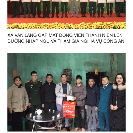
XÃ VĂN LÃNG GẶP MẶT ĐỘNG VIÊN THANH NIÊN LÊN
ĐƯỜNG NHẬP NGŨ VÀ THAM GIA NGHĨA VỤ CÔNG AN
NHÂN DÂN NĂM 2026