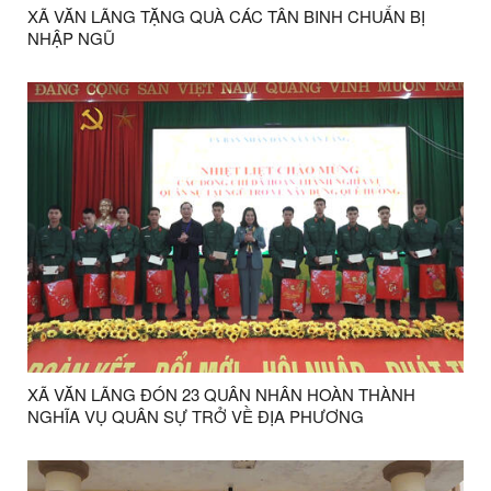
XÃ VĂN LÃNG TẶNG QUÀ CÁC TÂN BINH CHUẨN BỊ
NHẬP NGŨ
XÃ VĂN LÃNG ĐÓN 23 QUÂN NHÂN HOÀN THÀNH
NGHĨA VỤ QUÂN SỰ TRỞ VỀ ĐỊA PHƯƠNG