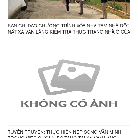
BAN CHỈ ĐẠO CHƯƠNG TRÌNH XÓA NHÀ TẠM NHÀ DỘT
NÁT XÃ VĂN LÃNG KIỂM TRA THỰC TRẠNG NHÀ Ở CỦA
CÁC HỘ GIA ĐÌNH ĐƯỢC LẬP DANH SÁCH XÓA NHÀ
TẠM NHÀ DỘT NÁT TRÊN ĐỊA BÀN.
TUYÊN TRUYỀN: THỰC HIỆN NẾP SỐNG VĂN MINH
TRONG VIỆC CƯỚI, VIỆC TANG TẠI XÃ VĂN LÃNG