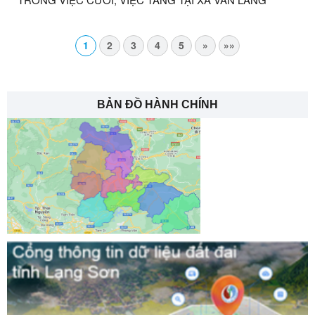
1
2
3
4
5
»
»»
BẢN ĐỒ HÀNH CHÍNH