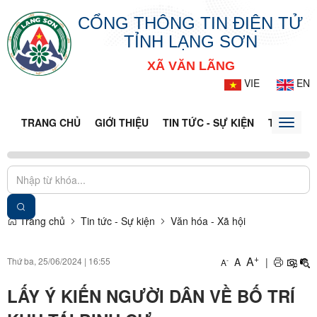
CỔNG THÔNG TIN ĐIỆN TỬ
TỈNH LẠNG SƠN
XÃ VĂN LÃNG
VIE
EN
TRANG CHỦ
GIỚI THIỆU
TIN TỨC - SỰ KIỆN
THÔNG TI
Toggle
naviga
Trang chủ
Tin tức - Sự kiện
Văn hóa - Xã hội
+
A
Thứ ba, 25/06/2024
|
16:55
A
|
-
A
LẤY Ý KIẾN NGƯỜI DÂN VỀ BỐ TRÍ