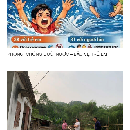
PHÒNG, CHỐNG ĐUỐI NƯỚC – BẢO VỆ TRẺ EM