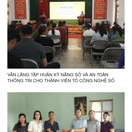
VĂN LÃNG TẬP HUẤN KỸ NĂNG SỐ VÀ AN TOÀN
THÔNG TIN CHO THÀNH VIÊN TỔ CÔNG NGHỆ SỐ
CỘNG ĐỒNG