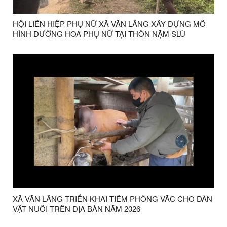
HỘI LIÊN HIỆP PHỤ NỮ XÃ VĂN LÃNG XÂY DỰNG MÔ
HÌNH ĐƯỜNG HOA PHỤ NỮ TẠI THÔN NẶM SLÙ
XÃ VĂN LÃNG TRIỂN KHAI TIÊM PHÒNG VĂC CHO ĐÀN
VẬT NUÔI TRÊN ĐỊA BÀN NĂM 2026