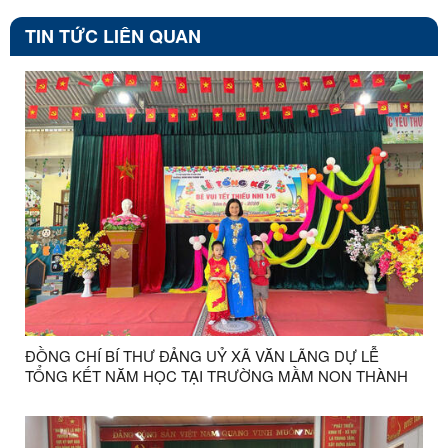
TIN TỨC LIÊN QUAN
ĐỒNG CHÍ BÍ THƯ ĐẢNG UỶ XÃ VĂN LÃNG DỰ LỄ
TỔNG KẾT NĂM HỌC TẠI TRƯỜNG MẦM NON THÀNH
HOÀ XÃ VĂN LÃNG