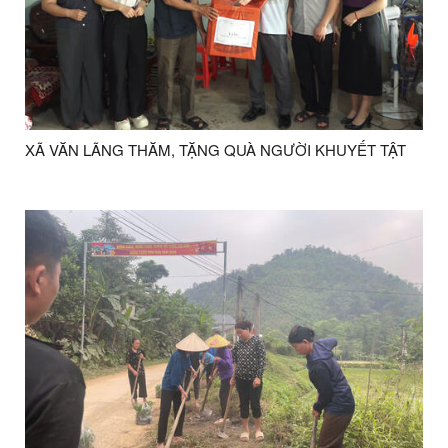
XÃ VĂN LÃNG THĂM, TẶNG QUÀ NGƯỜI KHUYẾT TẬT