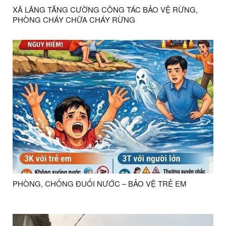
XÃ LÃNG TĂNG CƯỜNG CÔNG TÁC BẢO VỆ RỪNG,
PHÒNG CHÁY CHỮA CHÁY RỪNG
PHÒNG, CHỐNG ĐUỐI NƯỚC – BẢO VỆ TRẺ EM