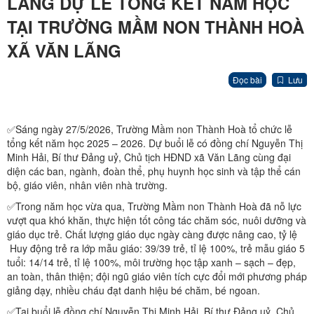
LÃNG DỰ LỄ TỔNG KẾT NĂM HỌC
TẠI TRƯỜNG MẦM NON THÀNH HOÀ
XÃ VĂN LÃNG
Đọc bài
Lưu
✅Sáng ngày 27/5/2026, Trường Mầm non Thành Hoà tổ chức lễ
tổng kết năm học 2025 – 2026. Dự buổi lễ có đồng chí Nguyễn Thị
Minh Hải, Bí thư Đảng uỷ, Chủ tịch HĐND xã Văn Lãng cùng đại
diện các ban, ngành, đoàn thể, phụ huynh học sinh và tập thể cán
bộ, giáo viên, nhân viên nhà trường.
✅Trong năm học vừa qua, Trường Mầm non Thành Hoà đã nỗ lực
vượt qua khó khăn, thực hiện tốt công tác chăm sóc, nuôi dưỡng và
giáo dục trẻ. Chất lượng giáo dục ngày càng được nâng cao, tỷ lệ
Huy động trẻ ra lớp mẫu giáo: 39/39 trẻ, tỉ lệ 100%, trẻ mẫu giáo 5
tuổi: 14/14 trẻ, tỉ lệ 100%, môi trường học tập xanh – sạch – đẹp,
an toàn, thân thiện; đội ngũ giáo viên tích cực đổi mới phương pháp
giảng dạy, nhiều cháu đạt danh hiệu bé chăm, bé ngoan.
✅Tại buổi lễ đồng chí Nguyễn Thị Minh Hải, Bí thư Đảng uỷ, Chủ