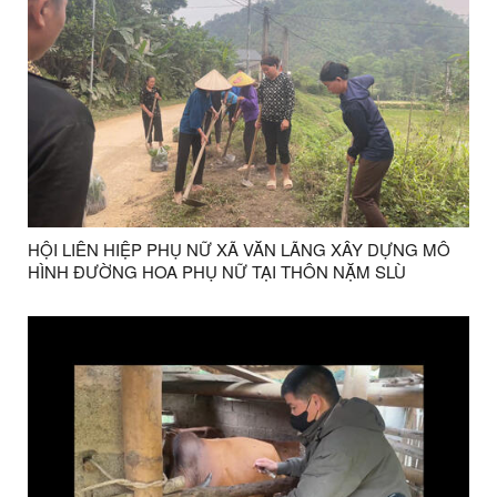
HỘI LIÊN HIỆP PHỤ NỮ XÃ VĂN LÃNG XÂY DỰNG MÔ
HÌNH ĐƯỜNG HOA PHỤ NỮ TẠI THÔN NẶM SLÙ