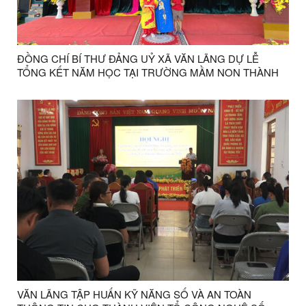
ĐỒNG CHÍ BÍ THƯ ĐẢNG UỶ XÃ VĂN LÃNG DỰ LỄ
TỔNG KẾT NĂM HỌC TẠI TRƯỜNG MẦM NON THÀNH
HOÀ XÃ VĂN LÃNG
VĂN LÃNG TẬP HUẤN KỸ NĂNG SỐ VÀ AN TOÀN