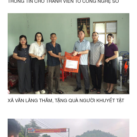
THÔNG TIN CHO THÀNH VIÊN TỔ CÔNG NGHỆ SỐ
CỘNG ĐỒNG
XÃ VĂN LÃNG THĂM, TẶNG QUÀ NGƯỜI KHUYẾT TẬT