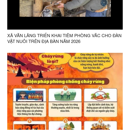
XÃ VĂN LÃNG TRIỂN KHAI TIÊM PHÒNG VĂC CHO ĐÀN
VẬT NUÔI TRÊN ĐỊA BÀN NĂM 2026